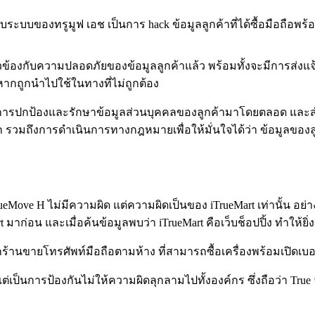
ับระบบของทรูมูฟ เอช เป็นการ hack ข้อมูลลูกค้าที่ได้ซื้อมือถื
วข้องกับความปลอดภัยของข้อมูลลูกค้าแล้ว พร้อมทั้งจะมีการส่งแจ้
หากถูกนำไปใช้ในทางที่ไม่ถูกต้อง
องการปกป้องและรักษาข้อมูลส่วนบุคคลของลูกค้ามาโดยตลอด และสำหร
บโลก รวมถึงการดำเนินการทางกฎหมายเพื่อให้มั่นใจได้ว่า ข้อมูลของ
ueMove H ไม่มีความผิด แต่ความผิดเป็นของ iTrueMart เท่านั้น อย่
rt มาก่อน และเมื่อค้นข้อมูลพบว่า iTrueMart คือเว็บช็อปปิ้ง ทำให้ยิ่
จากร้านขายโทรศัพท์มือถือตามห้าง ที่สามารถซื้อเครื่องพร้อมเปิดเบอ
เป็นการป้องกันไม่ให้ความผิดลุกลามไปทั้งองค์กร ซึ่งถือว่า True จั