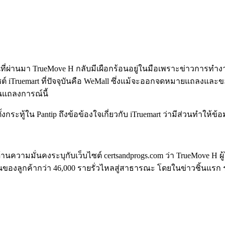
่ผ่านมา TrueMove H กลับมีเผือกร้อนอยู่ในมือเพราะข่าวการทำง
แลเว็บไซต์ iTruemart ที่ปัจจุบันคือ WeMall ซึ่งแม้จะออกจดหมายแถลง
นแถลงการณ์นี้
ระทู้ใน Pantip ถึงข้อข้องใจเกี่ยวกับ iTruemart ว่ามีส่วนทำให้ข้อ
ยด้านความมั่นคงระบุกับเว็บไซต์ certsandprogs.com ว่า TrueMove 
องลูกค้ากว่า 46,000 รายรั่วไหลสู่สาธารณะ โดยในข่าวชิ้นแรก ระ