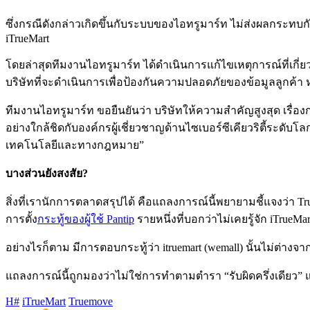
ซึ่งกรณีดังกล่าวเกิดขึ้นกับระบบของไอทรูมาร์ท ไม่ส่งผลกระทบก
iTrueMart
โดยล่าสุดทีมงานไอทรูมาร์ท ได้ดำเนินการแก้ไขเหตุการณ์ที่เกี่ย
บริษัทที่จะดำเนินการเพื่อป้องกันความปลอดภัยของข้อมูลลูกค้า 
ทีมงานไอทรูมาร์ท ขอยืนยันว่า บริษัทให้ความสำคัญสูงสุด เรื่
อย่างใกล้ชิดกับองค์กรผู้เชี่ยวชาญด้านไซเบอร์ซีเคียวริตี้ระดั
เทคโนโลยีและทางกฎหมาย”
บางส่วนยังสงสัย?
สิ่งที่เรานักการตลาดสรุปได้ คือแถลงการณ์นี้พยายามชี้แจงว่า Tr
การตั้ง
กระทู้ของผู้ใช้ Pantip
รายหนึ่งที่บอกว่าไม่เคยรู้จัก iTrueMa
อย่างไรก็ตาม มีการตอบกระทู้ว่า itruemart (wemall) นั้นไม่ต่าง
แถลงการณ์นี้ถูกมองว่าไม่ใช่การทำตามตำรา “รับผิดครึ่งเดียว” แต่
H#
iTrueMart
Truemove