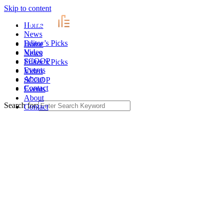
Skip to content
Home
News
Editor’s Picks
Home
Video
News
SCOOP
Editor’s Picks
Events
Video
About
SCOOP
Contact
Events
About
Search for:
Contact