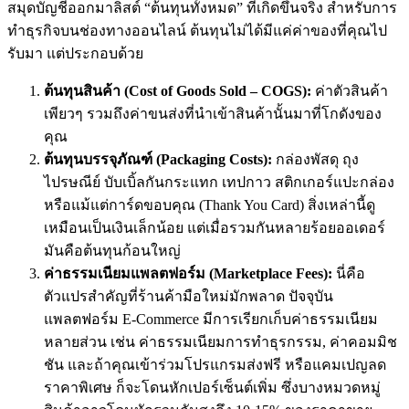
สมุดบัญชีออกมาลิสต์ “ต้นทุนทั้งหมด” ที่เกิดขึ้นจริง สำหรับการ
ทำธุรกิจบนช่องทางออนไลน์ ต้นทุนไม่ได้มีแค่ค่าของที่คุณไป
รับมา แต่ประกอบด้วย
ต้นทุนสินค้า (Cost of Goods Sold – COGS):
ค่าตัวสินค้า
เพียวๆ รวมถึงค่าขนส่งที่นำเข้าสินค้านั้นมาที่โกดังของ
คุณ
ต้นทุนบรรจุภัณฑ์ (Packaging Costs):
กล่องพัสดุ ถุง
ไปรษณีย์ บับเบิ้ลกันกระแทก เทปกาว สติกเกอร์แปะกล่อง
หรือแม้แต่การ์ดขอบคุณ (Thank You Card) สิ่งเหล่านี้ดู
เหมือนเป็นเงินเล็กน้อย แต่เมื่อรวมกันหลายร้อยออเดอร์
มันคือต้นทุนก้อนใหญ่
ค่าธรรมเนียมแพลตฟอร์ม (Marketplace Fees):
นี่คือ
ตัวแปรสำคัญที่ร้านค้ามือใหม่มักพลาด ปัจจุบัน
แพลตฟอร์ม E-Commerce มีการเรียกเก็บค่าธรรมเนียม
หลายส่วน เช่น ค่าธรรมเนียมการทำธุรกรรม, ค่าคอมมิช
ชัน และถ้าคุณเข้าร่วมโปรแกรมส่งฟรี หรือแคมเปญลด
ราคาพิเศษ ก็จะโดนหักเปอร์เซ็นต์เพิ่ม ซึ่งบางหมวดหมู่