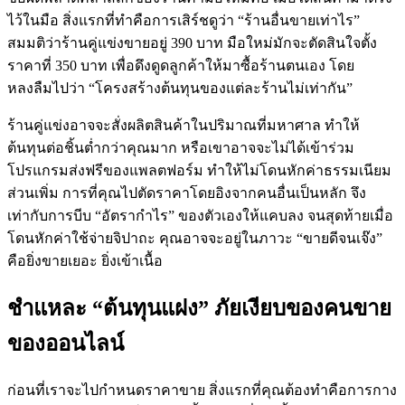
ไว้ในมือ สิ่งแรกที่ทำคือการเสิร์ชดูว่า “ร้านอื่นขายเท่าไร”
สมมติว่าร้านคู่แข่งขายอยู่ 390 บาท มือใหม่มักจะตัดสินใจตั้ง
ราคาที่ 350 บาท เพื่อดึงดูดลูกค้าให้มาซื้อร้านตนเอง โดย
หลงลืมไปว่า “โครงสร้างต้นทุนของแต่ละร้านไม่เท่ากัน”
ร้านคู่แข่งอาจจะสั่งผลิตสินค้าในปริมาณที่มหาศาล ทำให้
ต้นทุนต่อชิ้นต่ำกว่าคุณมาก หรือเขาอาจจะไม่ได้เข้าร่วม
โปรแกรมส่งฟรีของแพลตฟอร์ม ทำให้ไม่โดนหักค่าธรรมเนียม
ส่วนเพิ่ม การที่คุณไปตัดราคาโดยอิงจากคนอื่นเป็นหลัก จึง
เท่ากับการบีบ “อัตรากำไร” ของตัวเองให้แคบลง จนสุดท้ายเมื่อ
โดนหักค่าใช้จ่ายจิปาถะ คุณอาจจะอยู่ในภาวะ “ขายดีจนเจ๊ง”
คือยิ่งขายเยอะ ยิ่งเข้าเนื้อ
ชำแหละ “ต้นทุนแฝง” ภัยเงียบของคนขาย
ของออนไลน์
ก่อนที่เราจะไปกำหนดราคาขาย สิ่งแรกที่คุณต้องทำคือการกาง