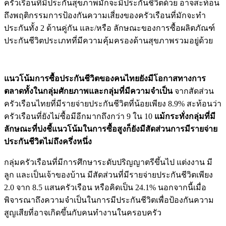
ครัวเรือนที่มีประกันสุ
ขภาพมักจะมีประกันชีวิตด้วย อาจสะท้อน
ถึงพฤติกรรมการป้องกั
นความเสี่ยงของครัวเรือนที่มั
กจะทำ
ประกันทั้ง 2 ด้านคู่กัน และ/หรือ ลักษณะของการซื้อผลิตภัณฑ์
ประกั
นชีวิตประเภทที่มีความคุ้
มครองด้านสุขภาพรวมอยู่ด้วย
แนวโน้มการซื้อประกันชีวิ
ตของคนไทยยังมี
โอกาสทางการ
ตลาดทั้งในกลุ่มศั
กยภาพและกลุ่มที่มีความจำเป็น
จากสัดส่วน
ครัวเรือนไทยที่มี
รายจ่ายประกันชีวิตที่น้อยเพียง 8.9
%
สะท้อนว่า
ครัวเรือนที่ยังไม่ซื้
อมีอีกมากถึงกว่า 9 ใน 10
แม้กระทั่งกลุ่มที่มี
ลักษณะที่
บ่งชี้แนวโน้มในการซื้อสูงก็ยั
งมีสัดส่วนการมีรายจ่าย
ประกันชี
วิตไม่ถึงครึ่งหนึ่ง
กลุ่มครัวเรือนที่มีการศึ
กษาระดับปริญญาตรีขึ้นไป แต่งงาน มี
ลูก และเป็นเจ้าของบ้าน มีสัดส่วนที่มีรายจ่ายประกันชี
วิตเพียง
2.0 จาก 8.5 แสนครัวเรือน หรือคิดเป็น
24.1%
นอกจากนี้เมื่อ
พิจารณาถึ
งความจำเป็นในการมีประกันชีวิ
ตเพื่อป้องกันความ
สูญเสียที่
อาจเกิดขึ้นกับคนทำงานในครอบครั
ว