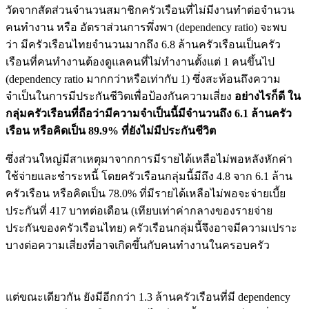
วัดจากสัดส่วนจำนวนสมาชิกครั
วเรือนที่ไม่มีงานทำต่
อจำนวน
คนทำงาน หรือ อัตราส่วนการพึ่งพา
(dependency ratio)
จะพบ
ว่า
มีครัวเรือนไทยจำนวนมากถึง 6.8 ล้านครัวเรือนเป็นครัว
เรือนที่
คนทำงานต้องดูแลคนที่ไม่ทำงานตั้
งแต่ 1 คนขึ้นไป
(
dependency ratio
มากกว่าหรือเท่ากับ 1) ซึ่งสะท้อนถึงความ
จำเป็นในการมี
ประกันชีวิตเพื่อป้องกันความเสี่
ยง
อย่างไรก็ดี ใน
กลุ่มครัวเรือนที่ถือว่ามี
ความจำเป็นนี้มีจำนวนถึง 6.1 ล้านครัว
เรือน หรือคิดเป็น 89.9
%
ที่ยังไม่มีประกันชีวิต
ซึ่งส่วนใหญ่มีสาเหตุมาจากการมี
รายได้เหลือไม่พอหลังหักค่า
ใช้
จ่ายและชำระหนี้ โดยครัวเรือนกลุ่มนี้มีถึง 4.8 จาก 6.1 ล้าน
ครัวเรือน หรือคิดเป็น 78.0
%
ที่มีรายได้เหลือไม่พอจะจ่ายเบี้
ย
ประกันที่
417
บาทต่อเดือน (เทียบเท่าค่ากลางของรายจ่
าย
ประกันของครัวเรือนไทย) ครัวเรือนกลุ่มนี้จึงอาจมี
ความเปราะ
บางต่อความเสี่ยงที่
อาจเกิดขึ้นกับคนทำงานในครอบครั
ว
แต่ขณะเดียวกัน ยังมีอีกกว่า 1.3 ล้านครัวเรือนที่มี
dependency