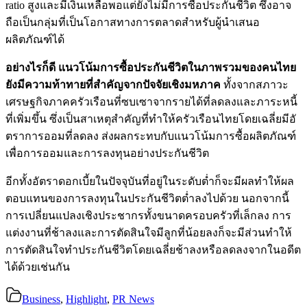
ratio
สูงและมีเงินเหลือพอแต่ยังไม่มี
การซื้อประกันชีวิต ซึ่งอาจ
ถือเป็นกลุ่มที่เป็
นโอกาสทางการตลาดสำหรับผู้
นำเสนอ
ผลิตภัณฑ์ได้
อย่างไรก็ดี แนวโน้มการซื้อประกันชีวิ
ตในภาพรวมของคนไทย
ยังมีความท้
าทายที่สำคัญจากปัจจัยเชิงมหภาค
ทั้งจากสภาวะ
เศรษฐกิจภาคครัวเรื
อนที่ซบเซาจากรายได้ที่
ลดลงและภาระหนี้
ที่เพิ่มขึ้น ซึ่งเป็นสาเหตุสำคัญที่ทำให้ครั
วเรือนไทยโดยเฉลี่ยมีอั
ตราการออมที่ลดลง ส่งผลกระทบกับแนวโน้มการซื้อผลิ
ตภัณฑ์
เพื่อการออมและการลงทุ
นอย่างประกันชีวิต
อีกทั้งอัตราดอกเบี้ยในปัจจุบั
นที่อยู่ในระดับต่ำก็จะมี
ผลทำให้ผล
ตอบแทนของการลงทุ
นในประกันชีวิตต่ำลงไปด้วย นอกจากนี้
การเปลี่ยนแปลงเชิ
งประชากรทั้งขนาดครอบครัวที่เล็
กลง การ
แต่งงานที่ช้าลงและการตัดสิ
นใจมีลูกที่น้อยลงก็จะมีส่
วนทำให้
การตัดสินใจทำประกันชีวิ
ตโดยเฉลี่ยช้าลงหรื
อลดลงจากในอดีต
ได้ด้วยเช่นกัน
Business
,
Highlight
,
PR News