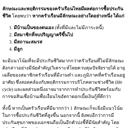
ลักษณะและพฤติกรรมของครัวเรื
อนไทยมีผลต่อการซื้อประกัน
ชีวิต
โดยพบว่า
หากครัวเรือนมีลักษณะอย่างใดอย่
างหนึ่ง ได้แก่
มีบ้านเป็นของตนเอง
(ทั้งที่มีและไม่มีภาระหนี้)
มีสมาชิกที่จบปริญญาตรีขึ้นไป
มีสถานะสมรส
มีลูก
จะมีแนวโน้มที่จะมีประกันชีวิ
ตมากกว่าครัวเรือนที่ไม่มีลั
กษณะ
ดังกล่าวอย่างมีนัยสำคัญ
(วิเคราะห์โดยควบคุมปัจจั
ยรายได้ อายุ
เฉลี่ยของสมาชิกครัวเรือนที่
มีงานทำ และภูมิภาคที่ครัวเรือนอยู่
อาศั
ย)
ซึ่งสอดคล้องกับพฤติกรรมการบริ
โภคตามช่วงชีวิต
(life
cycle)
และผลส่วนหนึ่
งอาจมาจากการทำประกันชีวิตพร้
อมกับ
การขอสินเชื่อบ้านเพื่อเงื่
อนไขอัตราดอกเบี้ยเงินกู้ที่ดี
กว่า
ทั้งนี้ หากเป็นครัวเรือนที่มี
มากกว่า 1 ลักษณะก็จะยิ่งมีแนวโน้ม
ในการซื้
อประกันชีวิตที่สูงขึ้น นอกจากนี้ ยังพบอีกว่าการมี
ประกันสุ
ขภาพของเอกชนถือเป็นอีกตัวบ่งชี้
ที่มีนัยสำคัญ โดย