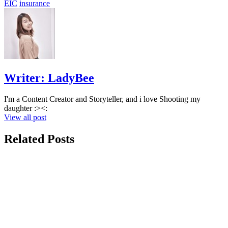
EIC
insurance
Writer:
LadyBee
I'm a Content Creator and Storyteller, and i love Shooting my
daughter :><:
View all post
Related Posts