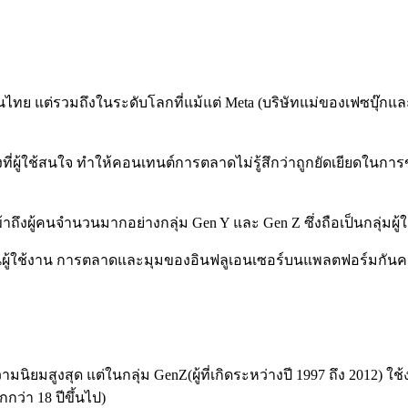
นไทย แต่รวมถึงในระดับโลกที่แม้แต่ Meta (บริษัทแม่ของเฟซบุ๊กแ
งที่ผู้ใช้สนใจ ทำให้คอนเทนต์การตลาดไม่รู้สึกว่าถูกยัดเยียดในการข
เข้าถึงผู้คนจำนวนมากอย่างกลุ่ม Gen Y และ Gen Z ซึ่งถือเป็นกลุ่มผ
ำนวนผู้ใช้งาน การตลาดและมุมของอินฟลูเอนเซอร์บนแพลตฟอร์มกันค
วามนิยมสูงสุด แต่ในกลุ่ม GenZ(ผู้ที่เกิดระหว่างปี 1997 ถึง 2012) ใช
กว่า 18 ปีขึ้นไป)