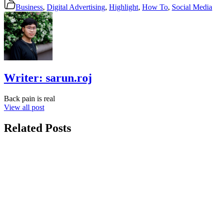
Business
,
Digital Advertising
,
Highlight
,
How To
,
Social Media
Writer:
sarun.roj
Back pain is real
View all post
Related Posts