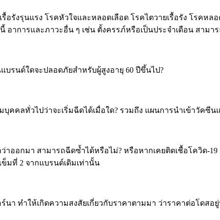
หายใจเรื้อรังรุนแรง โรคหัวใจและหลอดเลือด โรคไตวายเรื้อรัง โร
้ อาการและภาวะอื่น ๆ เช่น ตั้งครรภ์หรือเป็นประจำเดือน สามารถ
แบรนด์ใดจะปลอดภัยสำหรับผู้สูงอายุ 60 ปีขึ้นไป?
มบุคคลทั่วไปว่าจะเริ่มฉีดได้เมื่อใด? รวมถึง แผนการนำเข้าวัคซี
ว่าออกมา สามารถฉีดซ้ำได้หรือไม่? หรือหากเคยติดเชื้อโควิด-19 แ
็มที่ 2 จากแบรนด์เดิมเท่านั้น
นา ทำให้เกิดความสงสัยเกี่ยวกับราคาตามมา ว่าราคาต่อโดสอยู่ที