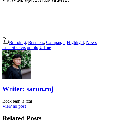
คาแรคเตอร์สุดโปรดไปครอบครอง
Branding
,
Business
,
Campaign
,
Highlight
,
News
Line Stickers
uniqlo
UTme
Writer:
sarun.roj
Back pain is real
View all post
Related Posts