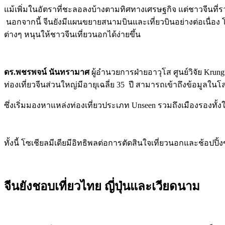
แม้เพิ่มในอัตราที่ชะลอลงบ้างตามทิศทางเศรษฐกิจ แต่ชาวจีนที่
นอกจากนี้ จีนยังมีแผนขยายสนามบินและเที่ยวบินอย่างต่อเนื่อ
ต่างๆ หนุนให้ชาวจีนเที่ยวนอกได้ง่ายขึ้น
ดร.พชรพจน์ นันทรามาศ
ผู้อำนวยการฝ่ายอาวุโส ศูนย์วิจัย
Krun
ท่องเที่ยวจีนส่วนใหญ่มีอายุเฉลี่ย 35 ปี สามารถเข้าถึงข้อมูล
ซึ่งเริ่มมองหาแหล่งท่องเที่ยวประเภท Unseen รวมถึงเมืองรองท
ทั้งนี้ โซเชียลมีเดียมีอิทธิพลต่อการตัดสินใจเที่ยวนอกและช้อปปิ
จีนยังชอบเที่ยวไทย ญี่ปุ่นและเวียดนาม