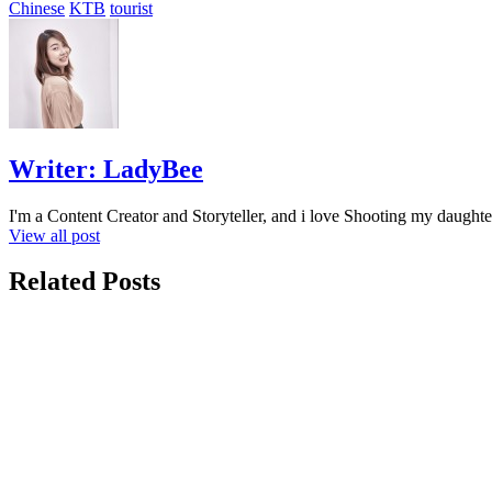
Chinese
KTB
tourist
Writer:
LadyBee
I'm a Content Creator and Storyteller, and i love Shooting my daughte
View all post
Related Posts